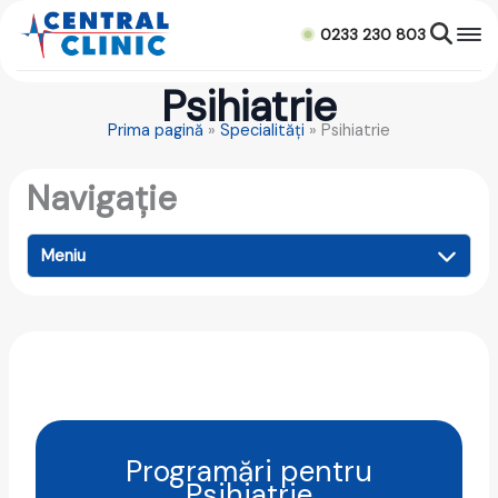
Skip
to
0233 230 803
content
Psihiatrie
Prima pagină
»
Specialități
»
Psihiatrie
Navigație
Meniu
Programări pentru
Psihiatrie