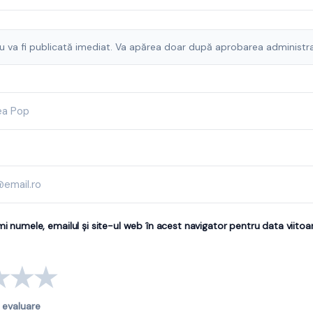
u va fi publicată imediat. Va apărea doar după aprobarea administra
i numele, emailul și site-ul web în acest navigator pentru data viito
★
★
★
 evaluare