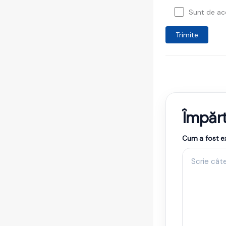
Sunt de aco
Împărt
Cum a fost ex