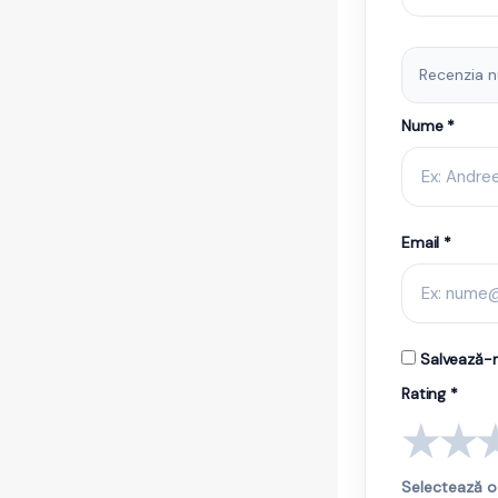
Recenzia n
Nume *
Email *
Salvează-m
Rating *
★
★
Selectează o