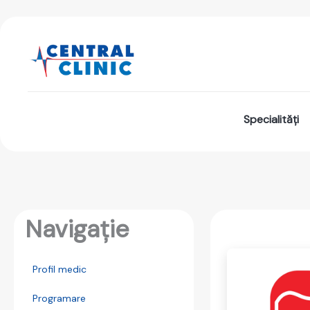
Skip
to
content
Specialități
Navigație
Profil medic
Programare